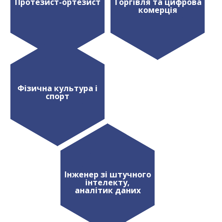
Протезист-ортезист
Торгівля та цифрова
комерція
Фізична культура і
спорт
Інженер зі штучного
інтелекту,
аналітик даних