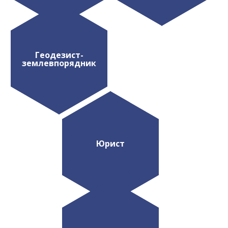
Геодезист-
землевпорядник
Юрист