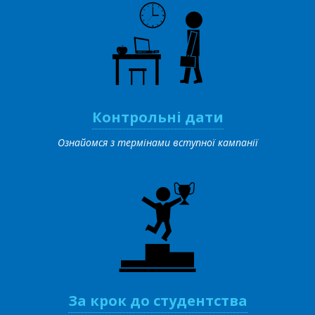
Контрольні дати
Ознайомся з термінами вступної кампанії
За крок до студентства