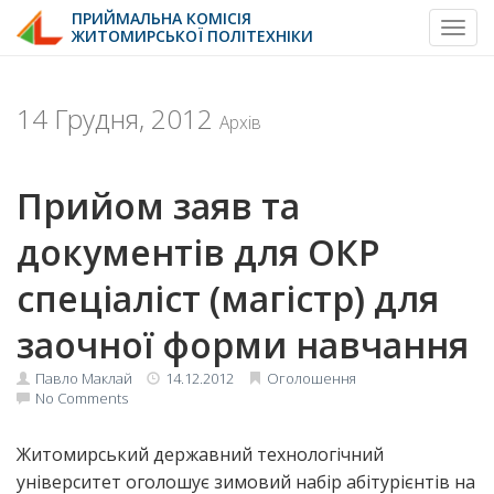
ПРИЙМАЛЬНА КОМІСІЯ
Toggl
ЖИТОМИРСЬКОЇ ПОЛІТЕХНІКИ
Skip
to
content
14 Грудня, 2012
Архів
Прийом заяв та
документів для ОКР
спеціаліст (магістр) для
заочної форми навчання
Павло Маклай
14.12.2012
Оголошення
No Comments
Житомирський державний технологічний
університет оголошує зимовий набір абітурієнтів на